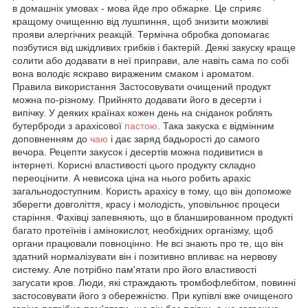
в домашніх умовах - мова йде про обжарке. Це сприяє
кращому очищенню від лушпиння, щоб знизити можливі
прояви алергічних реакцій. Термічна обробка допомагає
позбутися від шкідливих грибків і бактерій. Деякі закуску краще
солити або додавати в неї приправи, але навіть сама по собі
вона володіє яскраво вираженим смаком і ароматом.
Правила використання Застосовувати очищений продукт
можна по-різному. Прийнято додавати його в десерти і
випічку. У деяких країнах кожен день на сніданок роблять
бутерброди з арахісової
пастою
. Така закуска є відмінним
доповненням до
чаю
і дає заряд бадьорості до самого
вечора. Рецепти закусок і десертів можна подивитися в
інтернеті. Корисні властивості цього продукту складно
переоцінити. А невисока ціна на нього робить арахіс
загальнодоступним. Користь арахісу в тому, що він допоможе
зберегти довголіття, красу і молодість, уповільнює процеси
старіння. Фахівці запевняють, що в бланшированном продукті
багато протеїнів і амінокислот, необхідних організму, щоб
органи працювали повноцінно. Не всі знають про те, що він
здатний нормалізувати він і позитивно впливає на нервову
систему. Але потрібно пам'ятати про його властивості
загусати кров. Люди, які страждають тромбофлебітом, повинні
застосовувати його з обережністю. При купівлі вже очищеного