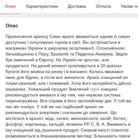
Опис
Характеристики
Доставка
Оплата
Умови п
Опис
Призначення арахісу Саме арахіс вважається одним із самих
доступних і популярних горіхів в світі. Він зустрічається в
магазинах України в широкому асортименті. Споконвічною
батьківщиною є Перу, Бразилія та Південна Америка. Звідти
був завезений в Європу. На Україні не зростає, але
продається. На даний момент культивується в 20 країнах.
Купити його можна на ринку і в магазині. Колись вважався
їжею для бідних, а після все змінилося. Арахіс очищений не
тільки смачний, але і поживний. Хоча його калорійність дійсно
зашкалює. Унікальний продукт Земляний
горіх
очищені
рекомендується вживати в їжу тим, чия нервова система
перенапружена. Вся справа в його заспокійливу дію. У той же
час він тонізує. У той же час індійський арахіс не
рекомендується алергікам і схильним до ожиріння. Що
міститься в арахісі: мідь; селен; амінокислоти; калій; біотин;
фосфор; марганець, кальцій, вітаміни РР, С, В, А. Вживають в
їжу очищений від лушпиння продукт. Смакові якості повністю
розкриваються в бланшированном вигляді. Бланшують горіхи