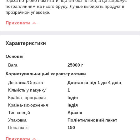
горіха потрібно пам'ятати, що він без плівки, а це загрожує
потраплянням на нього бруду. Лучше выбирать продукт в
прозрачной упаковке.
Приховати
Характеристики
Основні
Вага
25000 г
Користувальницькі характеристики
Доставка/Оплата
Доставка від 1 до 4 днів
Кількість у пакунку
1
Країна- програвач
Індія
Країна-виходження
Індія
Тип спецій
Арахіс
Упаковка
Поліетиленовий пакет
Цена за кг
150
Приховати