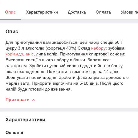
Опис
Характеристики
Доставка
Оплата
Умови п
Опис
Для приготування вам знадобиться: цей набір спецій 50 г
цукру 3 л алкоголю (фортеця 40%) Склад
набору
: зубрівка,
коріандр
,
аніс
, липа колір. Приготування спиртової основи:
Висипати спеції з цього набору в банки. Залити все
алкоголем. Зробити цукровий сироп і додати його в банку
після охолодження. Помістити в темне місце на 14 днів.
Збовтувати настій щодня. Зробити фільтрацію за допомогою
марлі і вати. Прибрати відпочити на 5-10 днів. Після цього
напій буде готовий до вживання.
Приховати
Характеристики
Основні