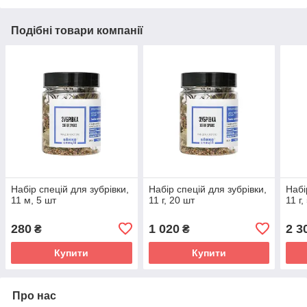
Подібні товари компанії
Набір спецій для зубрівки,
Набір спецій для зубрівки,
Набі
11 м, 5 шт
11 г, 20 шт
11 г,
280
1 020
2 3
₴
₴
Купити
Купити
Про нас