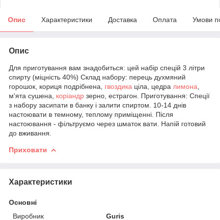
Опис
Характеристики
Доставка
Оплата
Умови п
Опис
Для приготування вам знадобиться: цей набір спецій 3 літри
спирту (міцність 40%) Склад набору: перець духмяний
горошок, кориця подрібнена,
гвоздика
ціла, цедра
лимона
,
м'ята сушена,
коріандр
зерно, естрагон. Приготування: Спеції
з набору засипати в банку і залити спиртом. 10-14 днів
настоювати в темному, теплому приміщенні. Після
настоювання - фільтруємо через шматок вати. Напій готовий
до вживання.
Приховати
Характеристики
Основні
Виробник
Guris