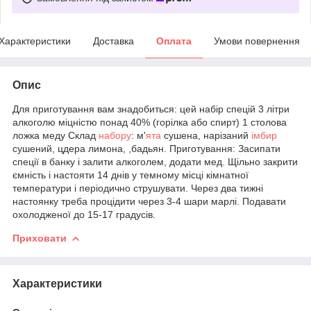
Характеристики
Доставка
Оплата
Умови повернення
Опис
Для приготування вам знадобиться: цей набір спецій 3 літри
алкоголю міцністю понад 40% (горілка або спирт) 1 столова
ложка меду Склад
набору
: м'
ята
сушена, нарізаний
імбир
сушений, цдера лимона, ,бадьян. Приготування: Засипати
спеції в банку і залити алкоголем, додати мед. Щільно закрити
ємність і настояти 14 днів у темному місці кімнатної
температури і періодично струшувати. Через два тижні
настоянку треба процідити через 3-4 шари марлі. Подавати
охолодженої до 15-17 градусів.
Приховати
Характеристики