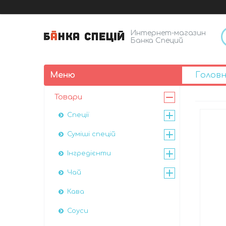
Интернет-магазин
Банка Специй
Голов
Товари
Спеції
Суміші спецій
Інгредієнти
Чай
Кава
Соуси