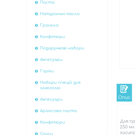
Паста
Натуральні масла
Гранола
Конфітюри
Подарункові набори
Аксесуари
Горіхи
Набори спецій для
алкоголю
Опис
Аксесуари
Арахісова паста
Для пр
Конфітюри
250 м
засипа
Соуси