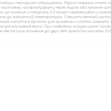
ратури періодично струшувати. Рідина повинна стати зе
 настоянку профільтрувати через марлю або кухонне сит
и до кипения и поварить 3-5 минут перемешивая и снима
ить до комнатной температуры. Смешать мятный настой
нный напиток в бутылки для хранения и плотно закрыть. 
е для улучшения вкуса. При появлении осадка нужно проф
 месте срок хранения до двух лет, крепость напитка 21-2