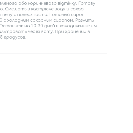
леного або коричневого відтінку. Готову
о. Смешать в кастрюле воду и сахар,
я пену с поверхности. Готовый сироп
 с холодным сахарным сиропом. Разлить
Оставить на 20-30 дней в холодильнике или
ильтровать через вату. При хранении в
5 градусов.