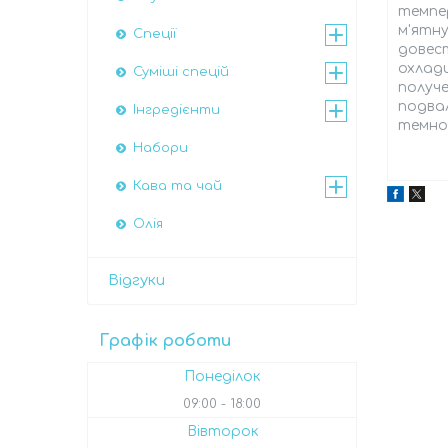
темпе
м'ятну
Спеції
довест
охлад
Суміші спецій
получе
подвал
Інгредієнти
темном
Набори
Кава та чай
Олія
Відгуки
Графік роботи
Понеділок
09:00
18:00
Вівторок