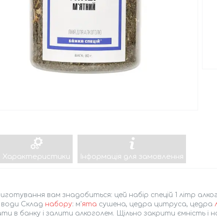
Характеристики
Інформація для замовлення
иготування вам знадобиться: цей набір спецій 1 літр алко
л води Склад
набору
: м'
ята
сушена, цедра цитруса, цедра
ти в банку і залити алкоголем. Щільно закрити ємність і н