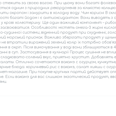
 стежить за своєю вагою. При цьому вони багаті фолієво
ться одним з природних рекордсменів за кількістю кальці
ти окропом і занурити в холодну воду. Чим корисні В скла
ості багаті йодом і є антиоксидантом. Вони виводять з 
 у крові холестерину. Ще один важливий компонент – рибофла
засвоюватися. Особливості: містять омега-3 жирні кисло
о-судинної системи; відмінний продукт при схудненні; голо
ий морський присмак. Важливо зберігати продукт у щільно
 не втратили виражений зелений колір їх потрібно обов'я
ння в окріп. Після вимочування у воді вони збільшуються в 
нні в суп. Застосування в кулінарії Процес сушіння не впл
 сладковато-соленый вкус, приятно хрустит. Добавлять е
 салаты. Отлично сочетаются вакамэ с огурцом, кунжутным
рные блюда: коричневый рис с вакамэ, салат хияши с ог
нет-магазине. При покупке крупных партий действует опт
е. Если вакамэ для вас слишком экзотический продукт, в
ями.