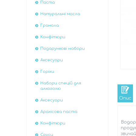
Паста
Натуральні масла
Гранола
Конфітюри
Подарункові набори
Аксесуари
Горіхи
Набори спецій для
алкоголю
Опис
Аксесуари
Арахісова паста
Водоро
Конфітюри
продук
звича
Соуси