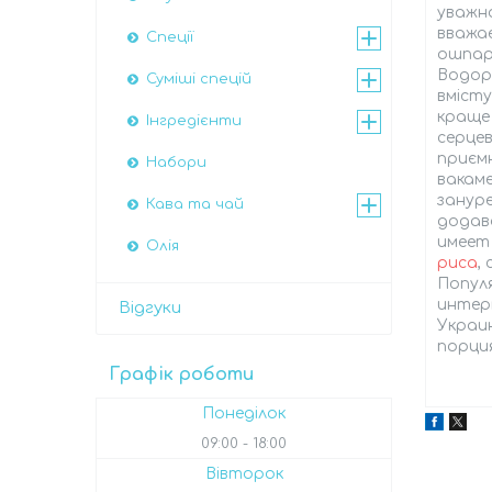
уважно
вважає
Спеції
ошпари
Водор
Суміші спецій
вмісту
краще 
Інгредієнти
серцев
приємн
Набори
вакаме
зануре
Кава та чай
додава
имеет
Олія
риса
,
Популя
интер
Відгуки
Украин
порци
Графік роботи
Понеділок
09:00
18:00
Вівторок