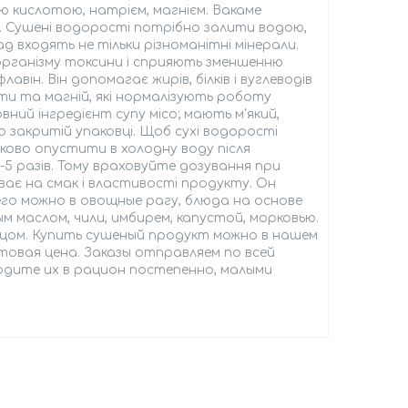
ю кислотою, натрієм, магнієм. Вакаме
ю. Сушені водорості потрібно залити водою,
д входять не тільки різноманітні мінерали.
організму токсини і сприяють зменшенню
він. Він допомагає жирів, білків і вуглеводів
ти та магній, які нормалізують роботу
вний інгредієнт супу місо; мають м'який,
 закритій упаковці. Щоб сухі водорості
зково опустити в холодну воду після
4-5 разів. Тому враховуйте дозування при
иває на смак і властивості продукту. Он
го можно в овощные рагу, блюда на основе
 маслом, чили, имбирем, капустой, морковью.
урцом. Купить сушеный продукт можно в нашем
овая цена. Заказы отправляем по всей
водите их в рацион постепенно, малыми