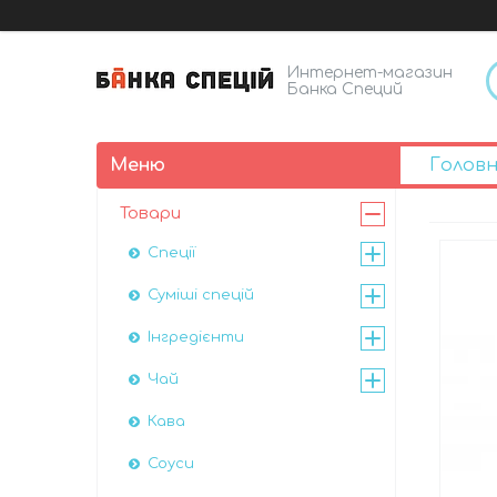
Интернет-магазин
Банка Специй
Голов
Товари
Спеції
Суміші спецій
Інгредієнти
Чай
Кава
Соуси