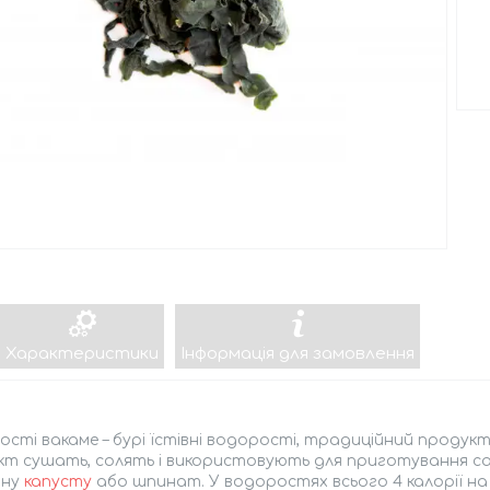
Характеристики
Інформація для замовлення
сті вакаме – бурі їстівні водорості, традиційний продукт 
т сушать, солять і використовують для приготування салат
йну
капусту
або шпинат. У водоростях всього 4 калорії на 