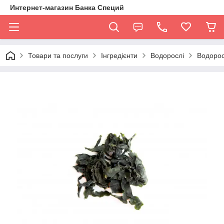
Интернет-магазин Банка Специй
Товари та послуги
Інгредієнти
Водорослі
Водорос