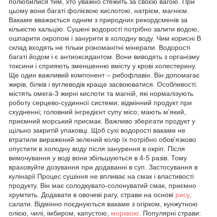
полюбилися тим, хто уважно стежить за своєю вагою. При
цьому вони багаті фолієвою кислотою, натрієм, магнієм.
Вакаме вважається одним з природних рекордсменів за
кількістю кальцію. Сушені водорості потрібно залити водою,
ошпарити окропом і занурити в холодну воду. Чим корисні В
склад входять не тільки різноманітні мінерали. Водорості
багаті йодом і є антиоксидантом. Вони виводять з організму
токсини і сприяють зменшенню вмісту у крові холестерину.
Ще один важливий компонент – рибофлавін. Він допомагає
жирів, білків і вуглеводів краще засвоюватися. Особливості:
містять омега-3 жирні кислоти та магній, які нормалізують
роботу серцево-судинної системи; відмінний продукт при
схудненні; головний інгредієнт супу місо; мають м'який,
приємний морський присмак. Важливо зберігати продукт у
щільно закритій упаковці. Щоб сухі водорості вакаме не
втратили виражений зелений колір їх потрібно обов'язково
опустити в холодну воду після занурення в окріп. Після
вимочування у воді вони збільшуються в 4-5 разів. Тому
враховуйте дозування при додаванні в суп. Застосування в
кулінарії Процес сушіння не впливає на смак і властивості
продукту. Він має солодкувато-солонуватий смак, приємно
хрумтить. Додавати в овочеві рагу, страви на основі
рису
,
салати. Відмінно поєднуються вакаме з огірком, кунжутною
олією, чилі, імбиром, капустою,
морквою
. Популярні страви: