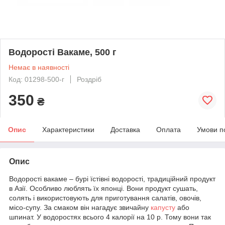
Водорості Вакаме, 500 г
Немає в наявності
Код: 01298-500-г
Роздріб
350
₴
Опис
Характеристики
Доставка
Оплата
Умови п
Опис
Водорості вакаме – бурі їстівні водорості, традиційний продукт
в Азії. Особливо люблять їх японці. Вони продукт сушать,
солять і використовують для приготування салатів, овочів,
місо-супу. За смаком він нагадує звичайну
капусту
або
шпинат. У водоростях всього 4 калорії на 10 р. Тому вони так