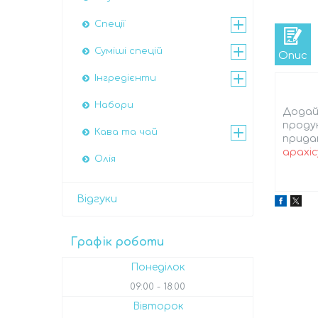
Спеції
Суміші спецій
Опис
Інгредієнти
Набори
Додай 
продук
Кава та чай
придат
арахіс
Олія
Відгуки
Графік роботи
Понеділок
09:00
18:00
Вівторок