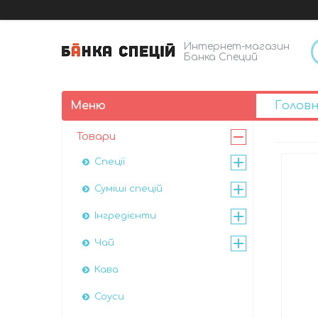
Интернет-магазин
Банка Специй
Голов
Товари
Спеції
Суміші спецій
Інгредієнти
Чай
Кава
Соуси