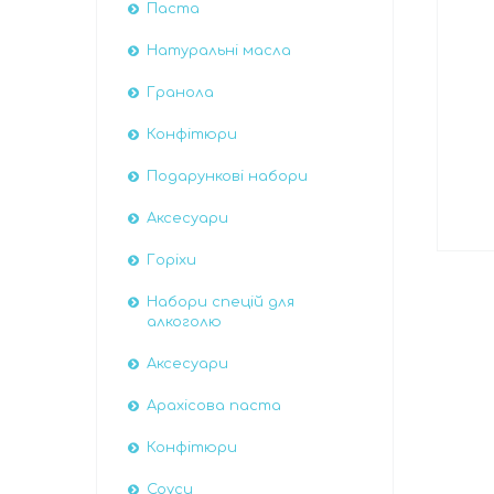
Паста
Натуральні масла
Гранола
Конфітюри
Подарункові набори
Аксесуари
Горіхи
Набори спецій для
алкоголю
Аксесуари
Арахісова паста
Конфітюри
Соуси