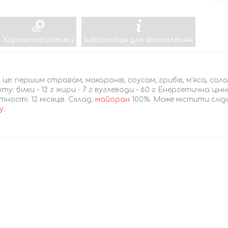
Характеристики
Інформація для замовлення
це: першим стравам, макаронів, соусам, грибів, м'яса, сала
ту: білки - 12 г жири - 7 г вуглеводи - 60 г Енергетична цінні
ності: 12 місяців. Склад:
майоран
100%. Може містити сліди
у
.