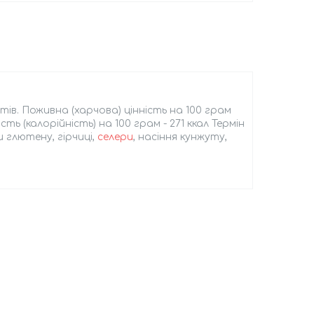
тів. Поживна (харчова) цінність на 100 грам
сть (калорійність) на 100 грам - 271 ккал Термін
 глютену, гірчиці,
селери
, насіння кунжуту,