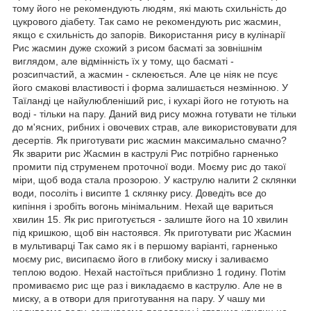
тому його не рекомендують людям, які мають схильність до
цукрового діабету. Так само не рекомендують рис жасмин,
якщо є схильність до запорів. Використання рису в кулінарії
Рис жасмин дуже схожий з рисом басматі за зовнішнім
виглядом, але відмінність їх у тому, що басматі -
розсипчастий, а жасмин - склеюється. Але це ніяк не псує
його смакові властивості і форма залишається незмінною. У
Таїланді це найулюбленіший рис, і кухарі його не готують на
воді - тільки на пару. Даний вид рису можна готувати не тільки
до м'ясних, рибних і овочевих страв, але використовувати для
десертів. Як приготувати рис жасмин максимально смачно?
Як зварити рис Жасмин в каструлі Рис потрібно гарненько
промити під струменем проточної води. Моєму рис до такої
міри, щоб вода стала прозорою. У каструлю налити 2 склянки
води, посоліть і висипте 1 склянку рису. Доведіть все до
кипіння і зробіть вогонь мінімальним. Нехай ще вариться
хвилин 15. Як рис приготується - залиште його на 10 хвилин
під кришкою, щоб він настоявся. Як приготувати рис Жасмин
в мультиварці Так само як і в першому варіанті, гарненько
моєму рис, висипаємо його в глибоку миску і заливаємо
теплою водою. Нехай настоїться приблизно 1 годину. Потім
промиваємо рис ще раз і викладаємо в каструлю. Але не в
миску, а в отвори для приготування на пару. У чашу ми