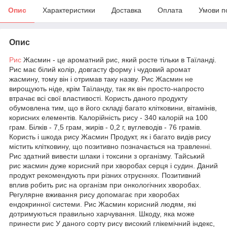
Опис
Характеристики
Доставка
Оплата
Умови п
Опис
Рис
Жасмин - це ароматний рис, який росте тільки в Таїланді.
Рис має білий колір, довгасту форму і чудовий аромат
жасмину, тому він і отримав таку назву. Рис Жасмин не
вирощують ніде, крім Таїланду, так як він просто-напросто
втрачає всі свої властивості. Користь даного продукту
обумовлена тим, що в його складі багато клітковини, вітамінів,
корисних елементів. Калорійність рису - 340 калорій на 100
грам. Білків - 7,5 грам, жирів - 0,2 г, вуглеводів - 76 грамів.
Користь і шкода рису Жасмин Продукт, як і багато видів рису
містить клітковину, що позитивно позначається на травленні.
Рис здатний вивести шлаки і токсини з організму. Тайський
рис жасмин дуже корисний при хворобах серця і судин. Даний
продукт рекомендують при різних отруєннях. Позитивний
вплив робить рис на організм при онкологічних хворобах.
Регулярне вживання рису допомагає при хворобах
ендокринної системи. Рис Жасмин корисний людям, які
дотримуються правильно харчування. Шкоду, яка може
принести рис У даного сорту рису високий глікемічний індекс,