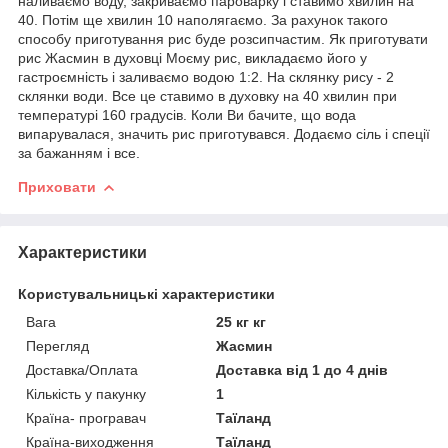
наливаємо воду, закриваємо пароварку і ставимо хвилин на
40. Потім ще хвилин 10 наполягаємо. За рахунок такого
способу приготування рис буде розсипчастим. Як приготувати
рис Жасмин в духовці Моєму рис, викладаємо його у
гастроємність і заливаємо водою 1:2. На склянку рису - 2
склянки води. Все це ставимо в духовку на 40 хвилин при
температурі 160 градусів. Коли Ви бачите, що вода
випарувалася, значить рис приготувався. Додаємо сіль і спеції
за бажанням і все.
Приховати
Характеристики
Користувальницькі характеристики
Вага
25 кг кг
Перегляд
Жасмин
Доставка/Оплата
Доставка від 1 до 4 днів
Кількість у пакунку
1
Країна- програвач
Таїланд
Країна-виходження
Таїланд