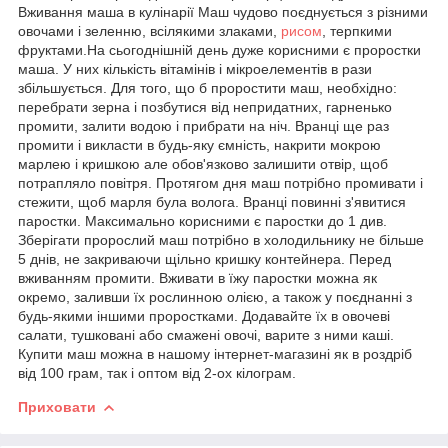
Вживання маша в кулінарії Маш чудово поєднується з різними
овочами і зеленню, всілякими злаками,
рисом
, терпкими
фруктами.На сьогоднішній день дуже корисними є проростки
маша. У них кількість вітамінів і мікроелементів в рази
збільшується. Для того, що б проростити маш, необхідно:
перебрати зерна і позбутися від непридатних, гарненько
промити, залити водою і прибрати на ніч. Вранці ще раз
промити і викласти в будь-яку ємність, накрити мокрою
марлею і кришкою але обов'язково залишити отвір, щоб
потрапляло повітря. Протягом дня маш потрібно промивати і
стежити, щоб марля була волога. Вранці повинні з'явитися
паростки. Максимально корисними є паростки до 1 див.
Зберігати пророслий маш потрібно в холодильнику не більше
5 днів, не закриваючи щільно кришку контейнера. Перед
вживанням промити. Вживати в їжу паростки можна як
окремо, заливши їх рослинною олією, а також у поєднанні з
будь-якими іншими проростками. Додавайте їх в овочеві
салати, тушковані або смажені овочі, варите з ними каші.
Купити маш можна в нашому інтернет-магазині як в роздріб
від 100 грам, так і оптом від 2-ох кілограм.
Приховати