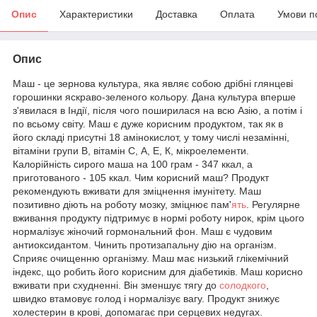
Опис
Характеристики
Доставка
Оплата
Умови п
Опис
Маш - це зернова культура, яка являє собою дрібні глянцеві
горошинки яскраво-зеленого кольору. Дана культура вперше
з'явилася в Індії, після чого поширилася на всю Азію, а потім і
по всьому світу. Маш є дуже корисним продуктом, так як в
його складі присутні 18 амінокислот, у тому числі незамінні,
вітаміни групи В, вітамін С, А, Е, К, мікроелементи.
Калорійність сирого маша на 100 грам - 347 ккал, а
приготованого - 105 ккал. Чим корисний маш? Продукт
рекомендують вживати для зміцнення імунітету. Маш
позитивно діють на роботу мозку, зміцнює пам'
ять
. Регулярне
вживання продукту підтримує в нормі роботу нирок, крім цього
нормалізує жіночий гормональний фон. Маш є чудовим
антиоксидантом. Чинить протизапальну дію на організм.
Сприяє очищенню організму. Маш має низький глікемічний
індекс, що робить його корисним для діабетиків. Маш корисно
вживати при схудненні. Він зменшує тягу до
солодкого
,
швидко втамовує голод і нормалізує вагу. Продукт знижує
холестерин в крові, допомагає при серцевих недугах.