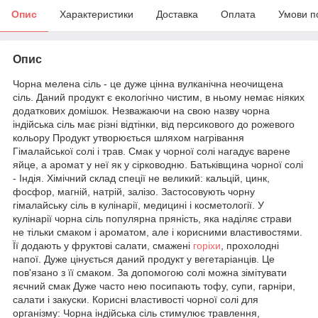
Опис
Характеристики
Доставка
Оплата
Умови п
Опис
Чорна мелена сіль - це дуже цінна вулканічна неочищена
сіль. Даний продукт є екологічно чистим, в ньому немає ніяких
додаткових домішок. Незважаючи на свою назву чорна
індійська сіль має різні відтінки, від персикового до рожевого
кольору Продукт утворюється шляхом нагрівання
Гімалайської солі і трав. Смак у чорної солі нагадує варене
яйце, а аромат у неї як у сірководню. Батьківщина чорної солі
- Індія. Хімічний склад спеції не великий: кальцій, цинк,
фосфор, магній, натрій, залізо. Застосовують чорну
гімалайську сіль в кулінарії, медицині і косметології. У
кулінарії чорна сіль популярна пряність, яка наділяє страви
не тільки смаком і ароматом, але і корисними властивостями.
Її додають у фруктові салати, смажені
горіхи
, прохолодні
напої. Дуже цінується даний продукт у вегетаріанців. Це
пов'язано з її смаком. За допомогою солі можна зімітувати
яєчний смак Дуже часто нею посипають тофу, супи, гарніри,
салати і закуски. Корисні властивості чорної солі для
організму: Чорна індійська сіль стимулює травлення,