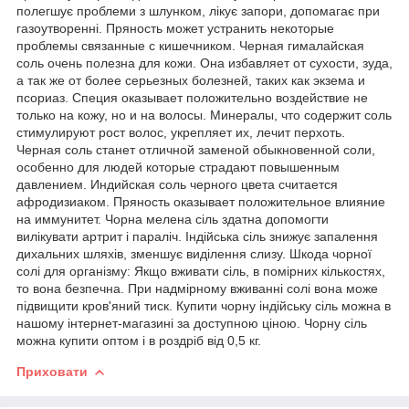
полегшує проблеми з шлунком, лікує запори, допомагає при
газоутворенні. Пряность может устранить некоторые
проблемы связанные с кишечником. Черная гималайская
соль очень полезна для кожи. Она избавляет от сухости, зуда,
а так же от более серьезных болезней, таких как экзема и
псориаз. Специя оказывает положительно воздействие не
только на кожу, но и на волосы. Минералы, что содержит соль
стимулируют рост волос, укрепляет их, лечит перхоть.
Черная соль станет отличной заменой обыкновенной соли,
особенно для людей которые страдают повышенным
давлением. Индийская соль черного цвета считается
афродизиаком. Пряность оказывает положительное влияние
на иммунитет. Чорна мелена сіль здатна допомогти
вилікувати артрит і параліч. Індійська сіль знижує запалення
дихальних шляхів, зменшує виділення слизу. Шкода чорної
солі для організму: Якщо вживати сіль, в помірних кількостях,
то вона безпечна. При надмірному вживанні солі вона може
підвищити кров'яний тиск. Купити чорну індійську сіль можна в
нашому інтернет-магазині за доступною ціною. Чорну сіль
можна купити оптом і в роздріб від 0,5 кг.
Приховати