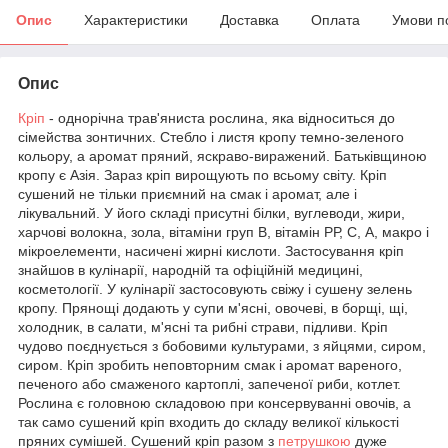
Опис
Характеристики
Доставка
Оплата
Умови п
Опис
Кріп
- однорічна трав'яниста рослина, яка відноситься до
сімейства зонтичних. Стебло і листя кропу темно-зеленого
кольору, а аромат пряний, яскраво-виражений. Батьківщиною
кропу є Азія. Зараз кріп вирощують по всьому світу. Кріп
сушений не тільки приємний на смак і аромат, але і
лікувальний. У його складі присутні білки, вуглеводи, жири,
харчові волокна, зола, вітаміни груп В, вітамін РР, С, А, макро і
мікроелементи, насичені жирні кислоти. Застосування кріп
знайшов в кулінарії, народній та офіційній медицині,
косметології. У кулінарії застосовують свіжу і сушену зелень
кропу. Прянощі додають у супи м'ясні, овочеві, в борщі, щі,
холодник, в салати, м'ясні та рибні страви, підливи. Кріп
чудово поєднується з бобовими культурами, з яйцями, сиром,
сиром. Кріп зробить неповторним смак і аромат вареного,
печеного або смаженого картоплі, запеченої риби, котлет.
Рослина є головною складовою при консервуванні овочів, а
так само сушений кріп входить до складу великої кількості
пряних сумішей. Сушений кріп разом з
петрушкою
дуже