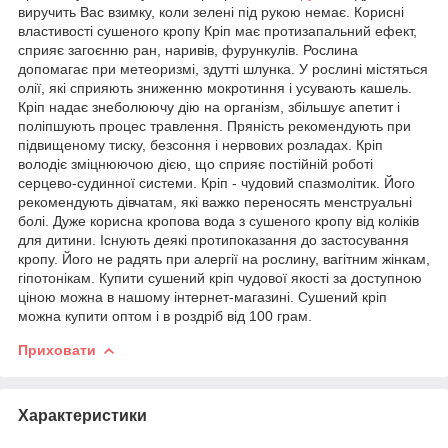
виручить Вас взимку, коли зелені під рукою немає. Корисні
властивості сушеного кропу Кріп має протизапальний ефект,
сприяє загоєнню ран, наривів, фурункулів. Рослина
допомагає при метеоризмі, здутті шлунка. У рослині містяться
олії, які сприяють зниженню мокротиння і усувають кашель.
Кріп надає знеболюючу дію на організм, збільшує апетит і
поліпшують процес травлення. Пряність рекомендують при
підвищеному тиску, безсоння і нервових розладах. Кріп
володіє зміцнюючою дією, що сприяє постійній роботі
серцево-судинної системи. Кріп - чудовий спазмолітик. Його
рекомендують дівчатам, які важко переносять менструальні
болі. Дуже корисна кропова вода з сушеного кропу від коліків
для дитини. Існують деякі протипоказання до застосування
кропу. Його не радять при алергії на рослину, вагітним жінкам,
гіпотонікам. Купити сушений кріп чудової якості за доступною
ціною можна в нашому інтернет-магазині. Сушений кріп
можна купити оптом і в роздріб від 100 грам.
Приховати
Характеристики