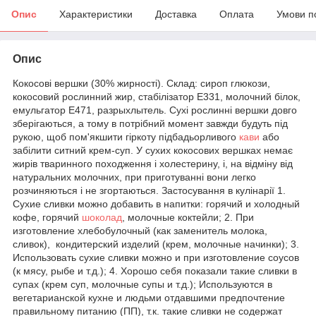
Опис
Характеристики
Доставка
Оплата
Умови п
Опис
Кокосові вершки (30% жирності). Склад: сироп глюкози,
кокосовий рослинний жир, стабілізатор Е331, молочний білок,
емульгатор Е471, разрыхлытель. Сухі рослинні вершки довго
зберігаються, а тому в потрібний момент завжди будуть під
рукою, щоб пом'якшити гіркоту підбадьорливого
кави
або
забілити ситний крем-суп. У сухих кокосових вершках немає
жирів тваринного походження і холестерину, і, на відміну від
натуральних молочних, при приготуванні вони легко
розчиняються і не згортаються. Застосування в кулінарії 1.
Сухие сливки можно добавить в напитки: горячий и холодный
кофе, горячий
шоколад
, молочные коктейли; 2. При
изготовление хлебобулочный (как заменитель молока,
сливок), кондитерский изделий (крем, молочные начинки); 3.
Использовать сухие сливки можно и при изготовление соусов
(к мясу, рыбе и т.д.); 4. Хорошо себя показали такие сливки в
супах (крем суп, молочные супы и т.д.); Используются в
вегетарианской кухне и людьми отдавшими предпочтение
правильному питанию (ПП), т.к. такие сливки не содержат