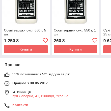
Соєві вершки сухі, 550 г, 5
Соєві вершки сухі, 550 г, 1
Сухі
шт.
шт.
25 к
1 250
260
9 6
₴
₴
Купити
Купити
Про нас
99% позитивних з 521 відгука за рік
Працює з 30.05.2017
м. Вінниця
вул.Соборна, 41, Вінниця, Україна
Контакти