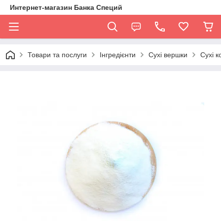
Интернет-магазин Банка Специй
Товари та послуги
Інгредієнти
Сухі вершки
Сухі к