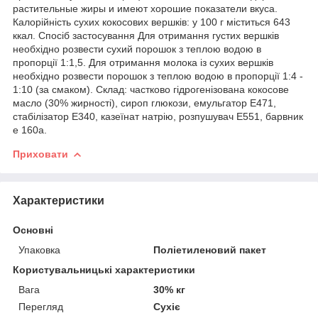
растительные жиры и имеют хорошие показатели вкуса.
Калорійність сухих кокосових вершків: у 100 г міститься 643
ккал. Спосіб застосування Для отримання густих вершків
необхідно розвести сухий порошок з теплою водою в
пропорції 1:1,5. Для отримання молока із сухих вершків
необхідно розвести порошок з теплою водою в пропорції 1:4 -
1:10 (за смаком). Склад: частково гідрогенізована кокосове
масло (30% жирності), сироп глюкози, емульгатор Е471,
стабілізатор E340, казеїнат натрію, розпушувач Е551, барвник
e 160a.
Приховати
Характеристики
Основні
Упаковка
Поліетиленовий пакет
Користувальницькі характеристики
Вага
30% кг
Перегляд
Сухіє