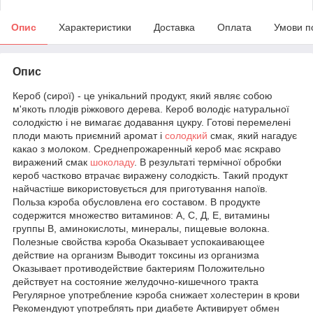
Опис
Характеристики
Доставка
Оплата
Умови п
Опис
Кероб (сирої) - це унікальний продукт, який являє собою
м'якоть плодів ріжкового дерева. Кероб володіє натуральної
солодкістю і не вимагає додавання цукру. Готові перемелені
плоди мають приємний аромат і
солодкий
смак, який нагадує
какао з молоком. Среднепрожаренный кероб має яскраво
виражений смак
шоколаду
. В результаті термічної обробки
кероб частково втрачає виражену солодкість. Такий продукт
найчастіше використовується для приготування напоїв.
Польза кэроба обусловлена его составом. В продукте
содержится множество витаминов: А, С, Д, Е, витамины
группы В, аминокислоты, минералы, пищевые волокна.
Полезные свойства кэроба Оказывает успокаивающее
действие на организм Выводит токсины из организма
Оказывает противодействие бактериям Положительно
действует на состояние желудочно-кишечного тракта
Регулярное употребление кэроба снижает холестерин в крови
Рекомендуют употреблять при диабете Активирует обмен