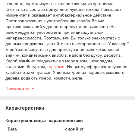
веществ, нормализует выведение желчи из организма
Клетчатка в составе притупляет чувство голода Повышает
иммунитет и оказывает антибактериальное действие
Противопоказания к употреблению кэроба Явных
противопоказаний у данного продукта не выявлено. Не
рекомендуется употреблять при индивидуальной
непереносимости. Поэтому, ели Вы только знакомитесь с
данным продуктом - делайте это с осторожностью. У кулінарії
кероб застосовується для приготування всілякої корисної
випічки, кондитерських виробів, напоїв без цукру, десертів.
Кероб відмінно поєднується з морозивом, шоколадом,
салатами, йогуртом,
горіхами
. На цьому сфера застосування
кэроба не закінчується. У деяких країнах порошок ріжкового
дерева додають лікери, компоти, желе.
Приховати
Характеристики
Користувальницькі характеристики
Вага
сирий кг