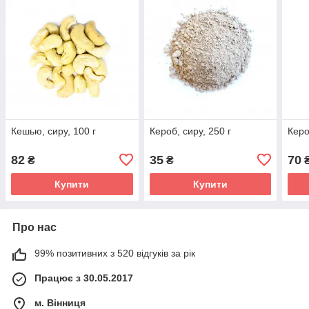
Кешью, сиру, 100 г
Кероб, сиру, 250 г
Керо
82
35
70
₴
₴
Купити
Купити
Про нас
99% позитивних з 520 відгуків за рік
Працює з 30.05.2017
м. Вінниця